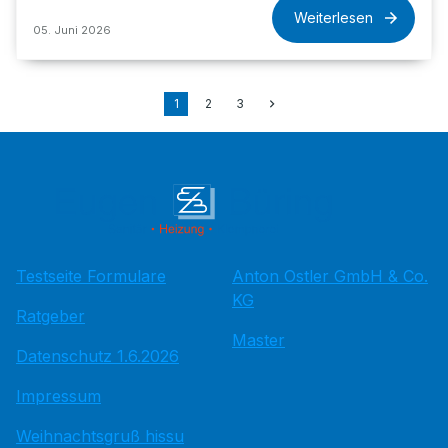
Weiterlesen
05. Juni 2026
1
2
3
Testseite Formulare
Anton Ostler GmbH & Co.
KG
Ratgeber
Master
Datenschutz 1.6.2026
Impressum
Weihnachtsgruß hissu