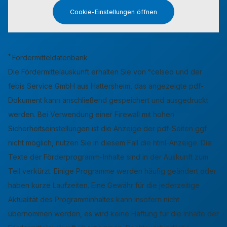
Cookie-Einstellungen öffnen
*
Fördermitteldatenbank
Die Fördermittelauskunft erhalten Sie von °celseo und der
febis Service GmbH aus Hattersheim, das angezeigte pdf-
Dokument kann anschließend gespeichert und ausgedruckt
werden. Bei Verwendung einer Firewall mit hohen
Sicherheitseinstellungen ist die Anzeige der pdf-Seiten ggf.
nicht möglich, nutzen Sie in diesem Fall die html-Anzeige. Die
Texte der Förderprogramm-Inhalte sind in der Auskunft zum
Teil verkürzt. Einige Programme werden häufig geändert oder
haben kurze Laufzeiten. Eine Gewähr für die jederzeitige
Aktualität des Programminhaltes kann insofern nicht
übernommen werden, es wird keine Haftung für die Inhalte der