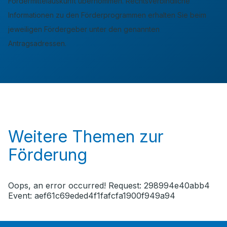
Fördermittelauskunft übernommen. Rechtsverbindliche
Informationen zu den Förderprogrammen erhalten Sie beim
jeweiligen Fördergeber unter den genannten
Antragsadressen.
Weitere Themen zur
Förderung
Oops, an error occurred! Request: 298994e40abb4
Event: aef61c69eded4f1fafcfa1900f949a94