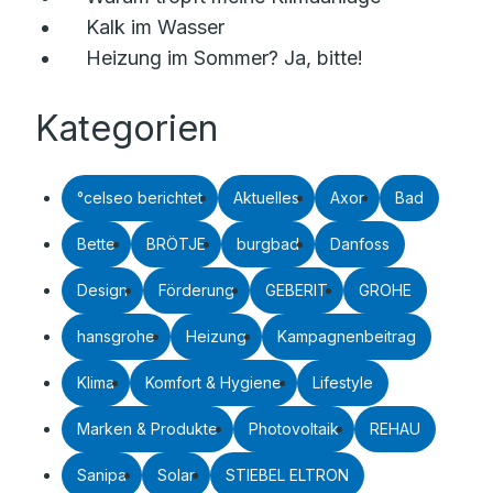
Kalk im Wasser
Heizung im Sommer? Ja, bitte!
Kategorien
°celseo berichtet
Aktuelles
Axor
Bad
Bette
BRÖTJE
burgbad
Danfoss
Design
Förderung
GEBERIT
GROHE
hansgrohe
Heizung
Kampagnenbeitrag
Klima
Komfort & Hygiene
Lifestyle
Marken & Produkte
Photovoltaik
REHAU
Sanipa
Solar
STIEBEL ELTRON