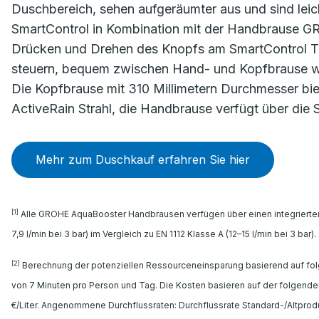
Duschbereich, sehen aufgeräumter aus und sind leich
SmartControl in Kombination mit der Handbrause G
Drücken und Drehen des Knopfs am SmartControl Th
steuern, bequem zwischen Hand- und Kopfbrause we
Die Kopfbrause mit 310 Millimetern Durchmesser biet
ActiveRain Strahl, die Handbrause verfügt über die S
Mehr zum Duschkauf erfahren Sie hier
[1]
Alle GROHE AquaBooster Handbrausen verfügen über einen integrierten 
7,9 l/min bei 3 bar) im Vergleich zu EN 1112 Klasse A (12–15 l/min bei 3 bar).
[2]
Berechnung der potenziellen Ressourceneinsparung basierend auf fo
von 7 Minuten pro Person und Tag. Die Kosten basieren auf der folgend
€/Liter. Angenommene Durchflussraten: Durchflussrate Standard-/Altprodukt: