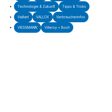
Technologie & Zukunft
Tipps & Tricks
Vaillant
VALLOX
Verbraucherinfos
VIESSMANN
Villeroy + Boch