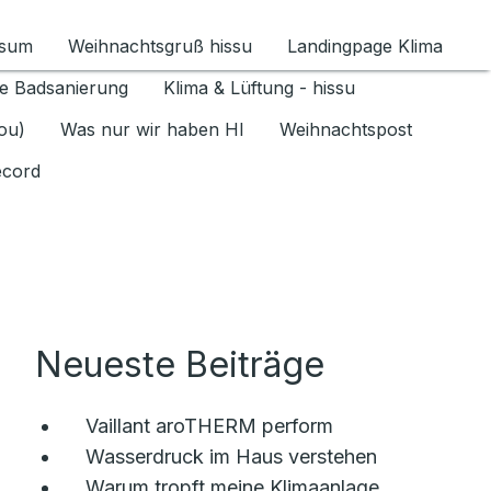
ssum
Weihnachtsgruß hissu
Landingpage Klima
ür Datenschutz 1.6.2026 umschalten
e Badsanierung
Klima & Lüftung - hissu
jou)
Was nur wir haben HI
Weihnachtspost
ecord
Neueste Beiträge
Vaillant aroTHERM perform
Wasserdruck im Haus verstehen
Warum tropft meine Klimaanlage