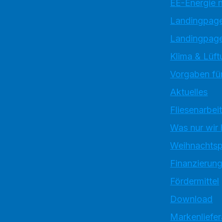
EE-Energie 
Landingpag
Landingpage
Klima & Lüft
Vorgaben für
Aktuelles
Fliesenarbei
Was nur wir
Weihnachtsp
Finanzierun
Fördermittel
Download
Markenliefe