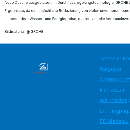
Neue Dusche ausgestattet mit Durchflussregelungstechnologie. GROHE übe
Ergebnisse, da die tatsächliche Reduzierung von vielen unvorhersehbaren 
insbesondere Wasser- und Energiepreise, das individuelle Verbrauchsverh
Bildmaterial: @ GROHE
Testseite Fo
Ratgeber
Datenschutz
Impressum
Weihnachtsg
Landingpage
EE Medatsu