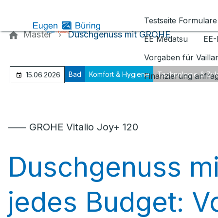
Kontaktieren Sie uns
Testseite Formulare
Master
Duschgenuss mit GROHE
EE Medatsu
EE-
Vorgaben für Vaill
Bad
Komfort & Hygiene
Technologie & Zuk
15.06.2026
Finanzierung anfra
⸺ GROHE Vitalio Joy+ 120
Duschgenuss mi
jedes Budget: V