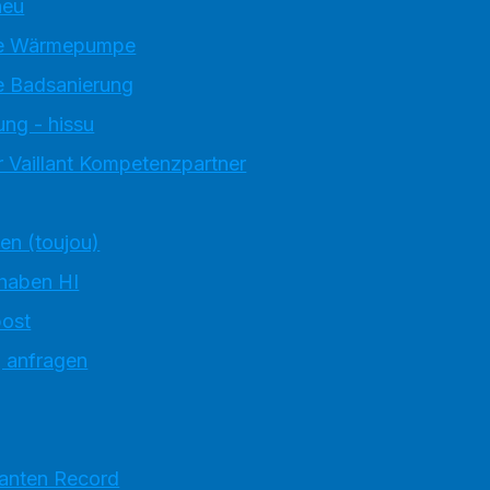
neu
e Wärmepumpe
 Badsanierung
ung - hissu
 Vaillant Kompetenzpartner
ten (toujou)
 haben HI
ost
g anfragen
ranten Record