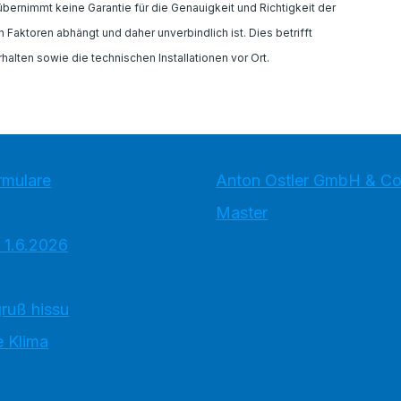
rnimmt keine Garantie für die Genauigkeit und Richtigkeit der
Faktoren abhängt und daher unverbindlich ist. Dies betrifft
alten sowie die technischen Installationen vor Ort.
rmulare
Anton Ostler GmbH & Co
Master
 1.6.2026
ruß hissu
 Klima