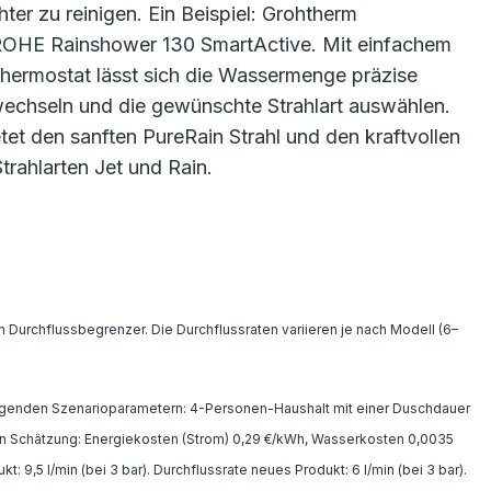
ter zu reinigen. Ein Beispiel: Grohtherm
ROHE Rainshower 130 SmartActive. Mit einfachem
ermostat lässt sich die Wassermenge präzise
chseln und die gewünschte Strahlart auswählen.
et den sanften PureRain Strahl und den kraftvollen
trahlarten Jet und Rain.
Durchflussbegrenzer. Die Durchflussraten variieren je nach Modell (6–
lgenden Szenarioparametern: 4-Personen-Haushalt mit einer Duschdauer
en Schätzung: Energiekosten (Strom) 0,29 €/kWh, Wasserkosten 0,0035
 9,5 l/min (bei 3 bar). Durchflussrate neues Produkt: 6 l/min (bei 3 bar).