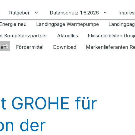
Ratgeber
Datenschutz 1.6.2026
Impre
Untermenü für Ratgeber umschalten
Untermenü f
Energie neu
Landingpage Wärmepumpe
Landingpag
ant Kompetenzpartner
Aktuelles
Fliesenarbeiten (tou
unft
gen
Fördermittel
Download
Markenlieferanten R
t GROHE für
on der