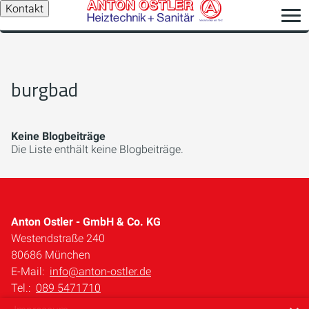
Kontakt
burgbad
Keine Blogbeiträge
Die Liste enthält keine Blogbeiträge.
Anton Ostler - GmbH & Co. KG
Westendstraße 240
80686 München
E-Mail:
info@anton-ostler.de
Tel.:
089 5471710