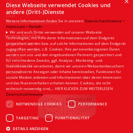
×
Impressum
Diese Webseite verwendet Cookies und
Datenschutzerklärung
andere (Dritt-)Dienste
AGB
Weitere Informationen finden Sie in unseren:
Datenschutzhinweise •
Barrierefreiheitserklärung
Impressum •
Kontakt
Wir und auch Dritte verwenden auf unserer Webseite
Unsere Bereiche
Technologien, mit Hilfe derer Informationen auf dem Endgerät
Privatkunden
gespeichert werden bzw. auf solche Informationen auf dem Endgerät
zugegriffen werden, z.B. Cookies. Ihre personenbezogenen Daten
Gewerbekunden
werden von uns und den eingebundenen Partnern gespeichert und
Karriere
für verschiedene Zwecke, ggf. Analyse-, Marketing- und
Unternehmen
Statistikzwecke verarbeitet, damit wir unseren Webseitenbesuchern
Kontakt
personalisierte Anzeigen oder Inhalte bereitstellen, Funktionen für
soziale Medien anbieten und Informationen über deren Interessen
und das Nutzerverhalten erhalten können. Cookies, die nicht
technisch-notwendig sind,... HIER KLICKEN ZUM WEITERLESEN
Datenschutzhinweise
NOTWENDIGE COOKIES
PERFORMANCE
TARGETING
FUNKTIONALITÄT
DETAILS ANZEIGEN