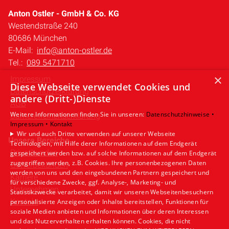
Anton Ostler - GmbH & Co. KG
Westendstraße 240
80686 München
E-Mail:
info@anton-ostler.de
Tel.:
089 5471710
×
Impressum
Diese Webseite verwendet Cookies und
Datenschutzerklärung
andere (Dritt-)Dienste
AGB
Weitere Informationen finden Sie in unseren:
Datenschutzhinweise •
Barrierefreiheitserklärung
Impressum •
Kontakt
Wir und auch Dritte verwenden auf unserer Webseite
Unsere Bereiche
Technologien, mit Hilfe derer Informationen auf dem Endgerät
Privatkunden
gespeichert werden bzw. auf solche Informationen auf dem Endgerät
zugegriffen werden, z.B. Cookies. Ihre personenbezogenen Daten
Gewerbekunden
werden von uns und den eingebundenen Partnern gespeichert und
Karriere
für verschiedene Zwecke, ggf. Analyse-, Marketing- und
Unternehmen
Statistikzwecke verarbeitet, damit wir unseren Webseitenbesuchern
Kontakt
personalisierte Anzeigen oder Inhalte bereitstellen, Funktionen für
soziale Medien anbieten und Informationen über deren Interessen
und das Nutzerverhalten erhalten können. Cookies, die nicht