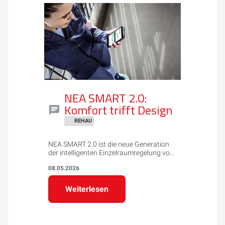
NEA SMART 2.0:
Komfort trifft Design
REHAU
NEA SMART 2.0 ist die neue Generation
der intelligenten Einzelraumregelung von
REHAU für Flächenheizungs- und -
08.05.2026
kühlungssysteme. Das System bietet
attraktives Design, einfache Montage
und Bedienung sowie smarte Funktionen
Weiterlesen
wie App-Steuerung, Geofencing und
Energieeinsparung bis zu 20%.