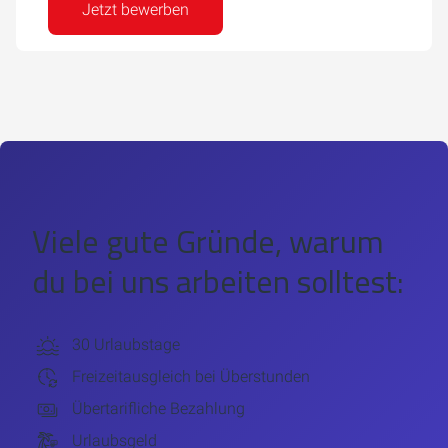
Jetzt bewerben
Viele gute Gründe, warum
du bei uns arbeiten solltest:
30 Urlaubstage
Freizeitausgleich bei Überstunden
Übertarifliche Bezahlung
Urlaubsgeld