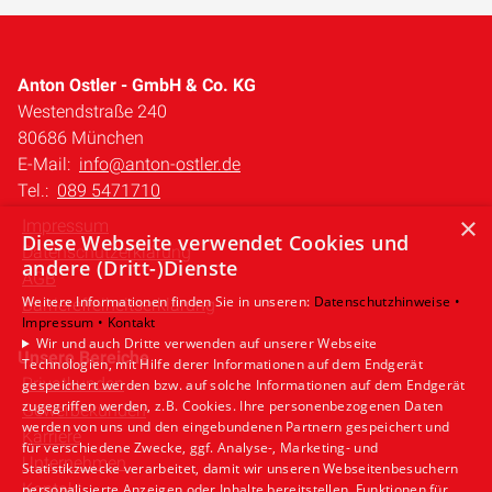
Anton Ostler - GmbH & Co. KG
Westendstraße 240
80686 München
E-Mail:
info@anton-ostler.de
Tel.:
089 5471710
×
Impressum
Diese Webseite verwendet Cookies und
Datenschutzerklärung
andere (Dritt-)Dienste
AGB
Weitere Informationen finden Sie in unseren:
Datenschutzhinweise •
Barrierefreiheitserklärung
Impressum •
Kontakt
Wir und auch Dritte verwenden auf unserer Webseite
Unsere Bereiche
Technologien, mit Hilfe derer Informationen auf dem Endgerät
Privatkunden
gespeichert werden bzw. auf solche Informationen auf dem Endgerät
zugegriffen werden, z.B. Cookies. Ihre personenbezogenen Daten
Gewerbekunden
werden von uns und den eingebundenen Partnern gespeichert und
Karriere
für verschiedene Zwecke, ggf. Analyse-, Marketing- und
Unternehmen
Statistikzwecke verarbeitet, damit wir unseren Webseitenbesuchern
Kontakt
personalisierte Anzeigen oder Inhalte bereitstellen, Funktionen für