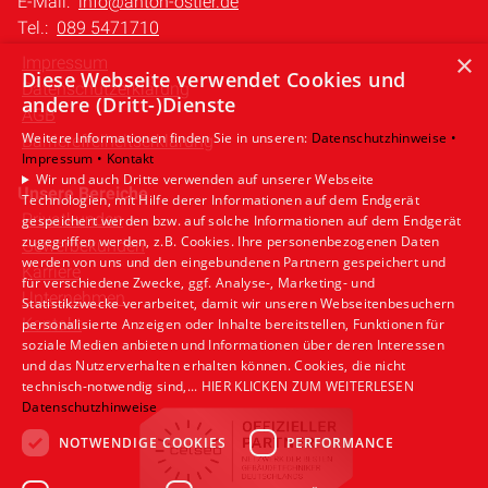
E-Mail:
info@anton-ostler.de
Tel.:
089 5471710
×
Impressum
Diese Webseite verwendet Cookies und
Datenschutzerklärung
andere (Dritt-)Dienste
AGB
Weitere Informationen finden Sie in unseren:
Datenschutzhinweise •
Barrierefreiheitserklärung
Impressum •
Kontakt
Wir und auch Dritte verwenden auf unserer Webseite
Unsere Bereiche
Technologien, mit Hilfe derer Informationen auf dem Endgerät
Privatkunden
gespeichert werden bzw. auf solche Informationen auf dem Endgerät
zugegriffen werden, z.B. Cookies. Ihre personenbezogenen Daten
Gewerbekunden
werden von uns und den eingebundenen Partnern gespeichert und
Karriere
für verschiedene Zwecke, ggf. Analyse-, Marketing- und
Unternehmen
Statistikzwecke verarbeitet, damit wir unseren Webseitenbesuchern
Kontakt
personalisierte Anzeigen oder Inhalte bereitstellen, Funktionen für
soziale Medien anbieten und Informationen über deren Interessen
und das Nutzerverhalten erhalten können. Cookies, die nicht
technisch-notwendig sind,... HIER KLICKEN ZUM WEITERLESEN
Datenschutzhinweise
NOTWENDIGE COOKIES
PERFORMANCE