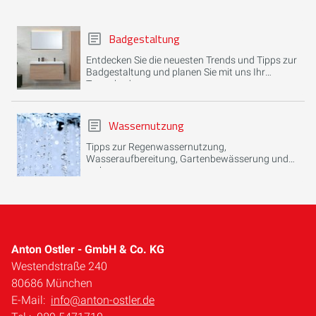
Badgestaltung
Entdecken Sie die neuesten Trends und Tipps zur
Badgestaltung und planen Sie mit uns Ihr
Traumbad.
Wassernutzung
Tipps zur Regenwassernutzung,
Wasseraufbereitung, Gartenbewässerung und
mehr.
Anton Ostler - GmbH & Co. KG
Westendstraße 240
80686 München
E-Mail:
info@anton-ostler.de