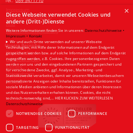
Tel.:
089 5471710
×
Impressum
Diese Webseite verwendet Cookies und
Datenschutzerklärung
andere (Dritt-)Dienste
AGB
Weitere Informationen finden Sie in unseren:
Datenschutzhinweise •
Barrierefreiheitserklärung
Impressum •
Kontakt
Wir und auch Dritte verwenden auf unserer Webseite
Unsere Bereiche
Technologien, mit Hilfe derer Informationen auf dem Endgerät
Privatkunden
gespeichert werden bzw. auf solche Informationen auf dem Endgerät
zugegriffen werden, z.B. Cookies. Ihre personenbezogenen Daten
Gewerbekunden
werden von uns und den eingebundenen Partnern gespeichert und
Karriere
für verschiedene Zwecke, ggf. Analyse-, Marketing- und
Unternehmen
Statistikzwecke verarbeitet, damit wir unseren Webseitenbesuchern
Kontakt
personalisierte Anzeigen oder Inhalte bereitstellen, Funktionen für
soziale Medien anbieten und Informationen über deren Interessen
und das Nutzerverhalten erhalten können. Cookies, die nicht
technisch-notwendig sind,... HIER KLICKEN ZUM WEITERLESEN
Datenschutzhinweise
NOTWENDIGE COOKIES
PERFORMANCE
TARGETING
FUNKTIONALITÄT