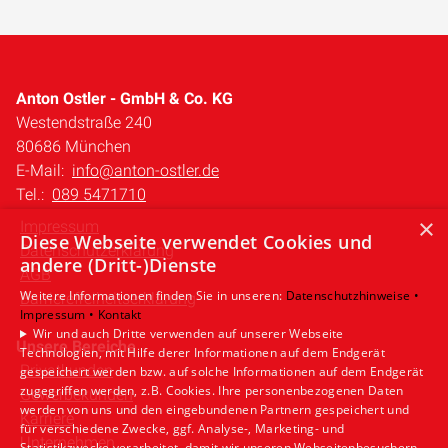
Anton Ostler - GmbH & Co. KG
Westendstraße 240
80686 München
E-Mail:
info@anton-ostler.de
Tel.:
089 5471710
×
Impressum
Diese Webseite verwendet Cookies und
Datenschutzerklärung
andere (Dritt-)Dienste
AGB
Weitere Informationen finden Sie in unseren:
Datenschutzhinweise •
Barrierefreiheitserklärung
Impressum •
Kontakt
Wir und auch Dritte verwenden auf unserer Webseite
Unsere Bereiche
Technologien, mit Hilfe derer Informationen auf dem Endgerät
Privatkunden
gespeichert werden bzw. auf solche Informationen auf dem Endgerät
zugegriffen werden, z.B. Cookies. Ihre personenbezogenen Daten
Gewerbekunden
werden von uns und den eingebundenen Partnern gespeichert und
Karriere
für verschiedene Zwecke, ggf. Analyse-, Marketing- und
Unternehmen
Statistikzwecke verarbeitet, damit wir unseren Webseitenbesuchern