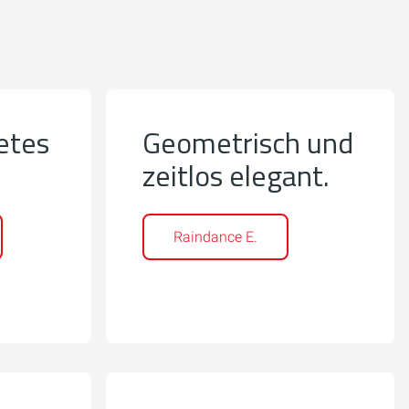
etes
Geometrisch und
zeitlos elegant.
Raindance E.