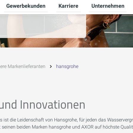
Gewerbekunden
Karriere
Unternehmen
Untermenü für Privatkunden umschalten
Untermenü für Gewerbekunden u
Untermenü für Karr
ere Markenlieferanten
hansgrohe
 und Innovationen
 Es ist die Leidenschaft von Hansgrohe, für jeden das Wasserv
it seinen beiden Marken hansgrohe und AXOR auf höchste Qualit