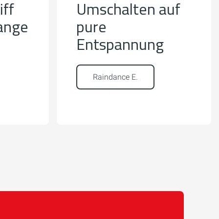
iff
Umschalten auf
ange
pure
Entspannung
Raindance E.