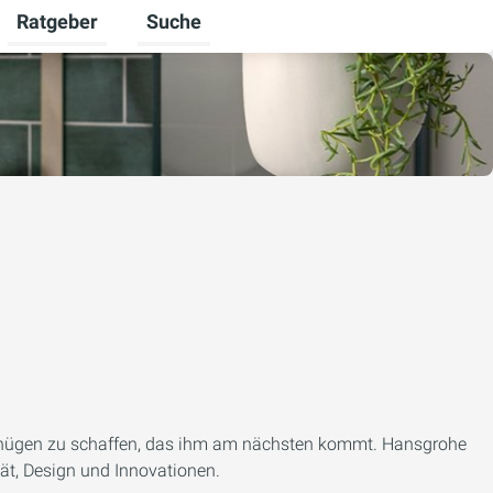
Ratgeber
Suche
mschalten
iere umschalten
Untermenü für Unternehmen umschalten
Untermenü für Ratgeber umschalten
ergnügen zu schaffen, das ihm am nächsten kommt. Hansgrohe
ät, Design und Innovationen.