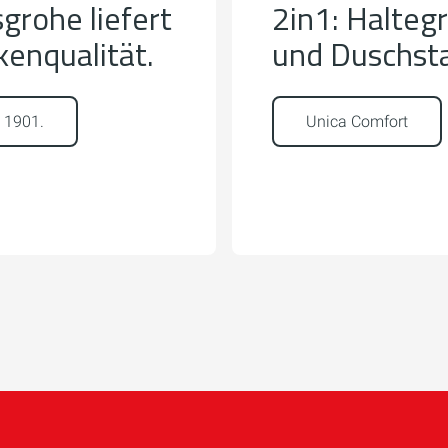
grohe liefert
2in1: Haltegr
enqualität.
und Duschst
t 1901.
Unica Comfort