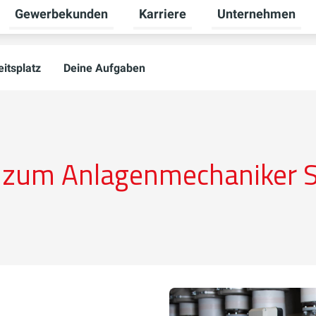
Gewerbekunden
Karriere
Unternehmen
Untermenü für Privatkunden umschalten
Untermenü für Gewerbekunden u
Untermenü für Karr
itsplatz
Deine Aufgaben
 zum Anlagenmechaniker 