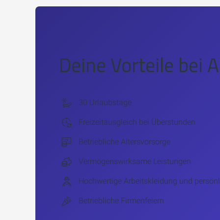
Deine Vorteile bei
A
30 Urlaubstage
Freizeitausgleich bei Überstunden
Betriebliche Altersvorsorge
Vermögenswirksame Leistungen
Hochwertige Arbeitskleidung und persön
Betriebliche Firmenfeiern