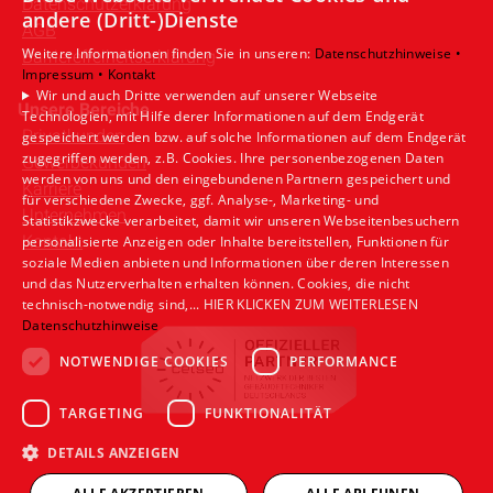
Datenschutzerklärung
andere (Dritt-)Dienste
AGB
Weitere Informationen finden Sie in unseren:
Datenschutzhinweise •
Barrierefreiheitserklärung
Impressum •
Kontakt
Wir und auch Dritte verwenden auf unserer Webseite
Unsere Bereiche
Technologien, mit Hilfe derer Informationen auf dem Endgerät
Privatkunden
gespeichert werden bzw. auf solche Informationen auf dem Endgerät
zugegriffen werden, z.B. Cookies. Ihre personenbezogenen Daten
Gewerbekunden
werden von uns und den eingebundenen Partnern gespeichert und
Karriere
für verschiedene Zwecke, ggf. Analyse-, Marketing- und
Unternehmen
Statistikzwecke verarbeitet, damit wir unseren Webseitenbesuchern
Kontakt
personalisierte Anzeigen oder Inhalte bereitstellen, Funktionen für
soziale Medien anbieten und Informationen über deren Interessen
und das Nutzerverhalten erhalten können. Cookies, die nicht
technisch-notwendig sind,... HIER KLICKEN ZUM WEITERLESEN
Datenschutzhinweise
NOTWENDIGE COOKIES
PERFORMANCE
TARGETING
FUNKTIONALITÄT
DETAILS ANZEIGEN