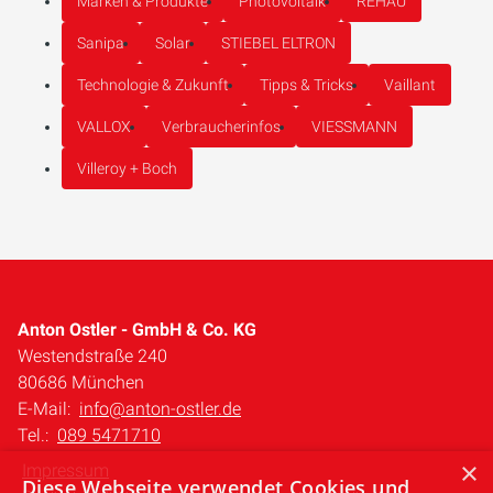
Marken & Produkte
Photovoltaik
REHAU
Sanipa
Solar
STIEBEL ELTRON
Technologie & Zukunft
Tipps & Tricks
Vaillant
VALLOX
Verbraucherinfos
VIESSMANN
Villeroy + Boch
Anton Ostler - GmbH & Co. KG
Westendstraße 240
80686 München
E-Mail:
info@anton-ostler.de
Tel.:
089 5471710
×
Impressum
Diese Webseite verwendet Cookies und