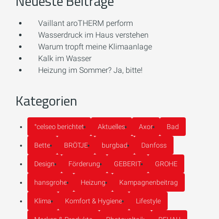
Neueste Beiträge
Vaillant aroTHERM perform
Wasserdruck im Haus verstehen
Warum tropft meine Klimaanlage
Kalk im Wasser
Heizung im Sommer? Ja, bitte!
Kategorien
°celseo berichtet
Aktuelles
Axor
Bad
Bette
BRÖTJE
burgbad
Danfoss
Design
Förderung
GEBERIT
GROHE
hansgrohe
Heizung
Kampagnenbeitrag
Klima
Komfort & Hygiene
Lifestyle