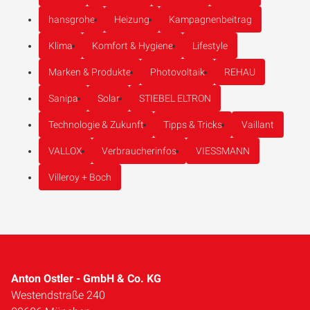
hansgrohe
Heizung
Kampagnenbeitrag
Klima
Komfort & Hygiene
Lifestyle
Marken & Produkte
Photovoltaik
REHAU
Sanipa
Solar
STIEBEL ELTRON
Technologie & Zukunft
Tipps & Tricks
Vaillant
VALLOX
Verbraucherinfos
VIESSMANN
Villeroy + Boch
Anton Ostler - GmbH & Co. KG
Westendstraße 240