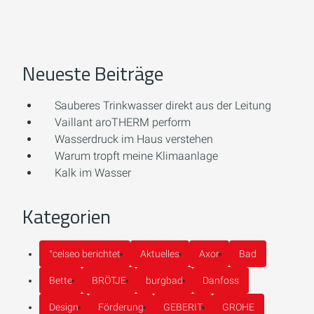
Neueste Beiträge
Sauberes Trinkwasser direkt aus der Leitung
Vaillant aroTHERM perform
Wasserdruck im Haus verstehen
Warum tropft meine Klimaanlage
Kalk im Wasser
Kategorien
°celseo berichtet
Aktuelles
Axor
Bad
Bette
BRÖTJE
burgbad
Danfoss
Design
Förderung
GEBERIT
GROHE