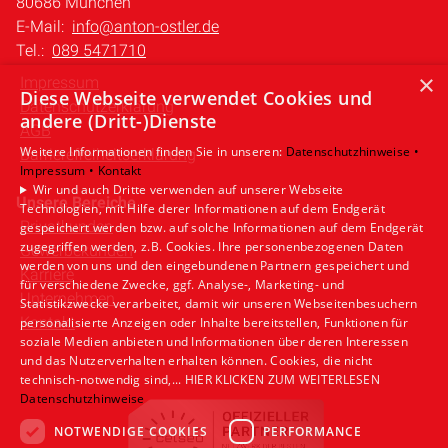
80686 München
E-Mail:
info@anton-ostler.de
Tel.:
089 5471710
×
Impressum
Diese Webseite verwendet Cookies und
Datenschutzerklärung
andere (Dritt-)Dienste
AGB
Weitere Informationen finden Sie in unseren:
Datenschutzhinweise •
Barrierefreiheitserklärung
Impressum •
Kontakt
Wir und auch Dritte verwenden auf unserer Webseite
Unsere Bereiche
Technologien, mit Hilfe derer Informationen auf dem Endgerät
Privatkunden
gespeichert werden bzw. auf solche Informationen auf dem Endgerät
zugegriffen werden, z.B. Cookies. Ihre personenbezogenen Daten
Gewerbekunden
werden von uns und den eingebundenen Partnern gespeichert und
Karriere
für verschiedene Zwecke, ggf. Analyse-, Marketing- und
Unternehmen
Statistikzwecke verarbeitet, damit wir unseren Webseitenbesuchern
Kontakt
personalisierte Anzeigen oder Inhalte bereitstellen, Funktionen für
soziale Medien anbieten und Informationen über deren Interessen
und das Nutzerverhalten erhalten können. Cookies, die nicht
technisch-notwendig sind,... HIER KLICKEN ZUM WEITERLESEN
Datenschutzhinweise
NOTWENDIGE COOKIES
PERFORMANCE