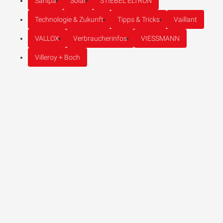
Sanipa
Solar
STIEBEL ELTRON
Technologie & Zukunft
Tipps & Tricks
Vaillant
VALLOX
Verbraucherinfos
VIESSMANN
Villeroy + Boch