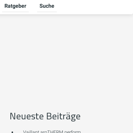
Ratgeber
Suche
mschalten
iere umschalten
Untermenü für Unternehmen umschalten
Untermenü für Ratgeber umschalten
Neueste Beiträge
Vaillant aroTHERM perform