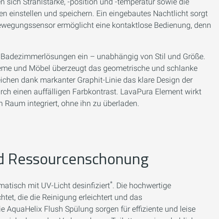
 sich Strahlstärke, -position und -temperatur sowie die
n einstellen und speichern. Ein eingebautes Nachtlicht sorgt
 Bewegungssensor ermöglicht eine kontaktlose Bedienung, denn
on Badezimmerlösungen ein – unabhängig von Stil und Größe.
teme und Möbel überzeugt das geometrische und schlanke
eichen dank markanter Graphit-Linie das klare Design der
urch einen auffälligen Farbkontrast. LavaPura Element wirkt
 Raum integriert, ohne ihn zu überladen.
nd Ressourcenschonung
*
atisch mit UV-Licht desinfiziert
. Die hochwertige
htet, die die Reinigung erleichtert und das
 AquaHelix Flush Spülung sorgen für effiziente und leise