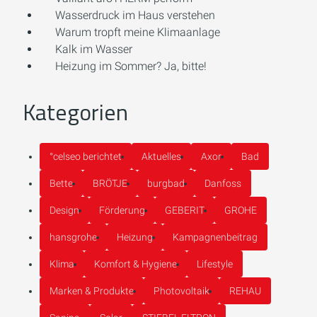
Wasserdruck im Haus verstehen
Warum tropft meine Klimaanlage
Kalk im Wasser
Heizung im Sommer? Ja, bitte!
Kategorien
°celseo berichtet
Aktuelles
Axor
Bad
Bette
BRÖTJE
burgbad
Danfoss
Design
Förderung
GEBERIT
GROHE
hansgrohe
Heizung
Kampagnenbeitrag
Klima
Komfort & Hygiene
Lifestyle
Marken & Produkte
Photovoltaik
REHAU