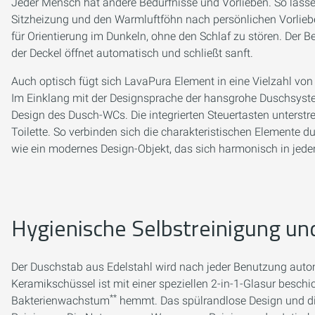
Jeder Mensch hat andere Bedürfnisse und Vorlieben. So lassen
Sitzheizung und den Warmluftföhn nach persönlichen Vorliebe
für Orientierung im Dunkeln, ohne den Schlaf zu stören. Der
der Deckel öffnet automatisch und schließt sanft.
Auch optisch fügt sich LavaPura Element in eine Vielzahl v
Im Einklang mit der Designsprache der hansgrohe Duschsys
Design des Dusch-WCs. Die integrierten Steuertasten unterstr
Toilette. So verbinden sich die charakteristischen Elemente d
wie ein modernes Design-Objekt, das sich harmonisch in jeden
Hygienische Selbstreinigung u
Der Duschstab aus Edelstahl wird nach jeder Benutzung autom
Keramikschüssel ist mit einer speziellen 2-in-1-Glasur beschic
**
Bakterienwachstum
hemmt. Das spülrandlose Design und die