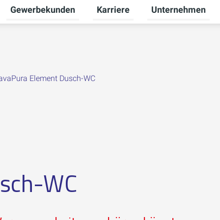
Gewerbekunden
Karriere
Unternehmen
Untermenü für Privatkunden umschalten
Untermenü für Gewerbekunden u
Untermenü für Karr
avaPura Element Dusch-WC
usch-WC