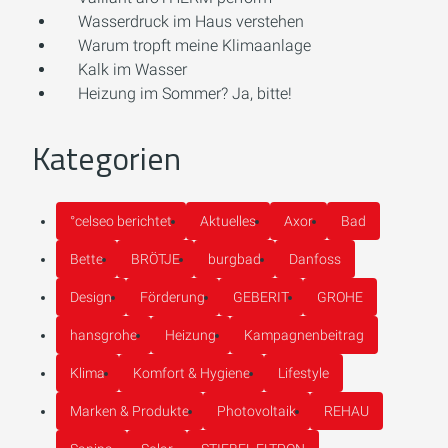
Wasserdruck im Haus verstehen
Warum tropft meine Klimaanlage
Kalk im Wasser
Heizung im Sommer? Ja, bitte!
Kategorien
°celseo berichtet
Aktuelles
Axor
Bad
Bette
BRÖTJE
burgbad
Danfoss
Design
Förderung
GEBERIT
GROHE
hansgrohe
Heizung
Kampagnenbeitrag
Klima
Komfort & Hygiene
Lifestyle
Marken & Produkte
Photovoltaik
REHAU