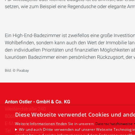
setzen, wie zum Beispiel eine Regendusche oder elegante Ar
Ein High-End-Badezimmer ist zweifellos eine große Investition,
Wohlbefinden, sondern kann auch den Wert der Immobilie langf
den individuellen Prioritäten und finanziellen Möglichkeiten ab.
luxuriösen Badezimmer einen persönlichen Rückzugsort, der w
Bild: © Pixabay
Anton Ostler - GmbH & Co. KG
Westendstraße 240
Diese Webseite verwendet Cookies und ander
80686 München
E-Mail:
info@anton-ostler.de
Weitere Informationen finden Sie in unseren:
Datenschutzhinweise 
Wir und auch Dritte verwenden auf unserer Webseite Technologien
Tel.:
089 5471710