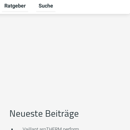
Ratgeber
Suche
mschalten
iere umschalten
Untermenü für Unternehmen umschalten
Untermenü für Ratgeber umschalten
Neueste Beiträge
Vaillant aroTHERM perform