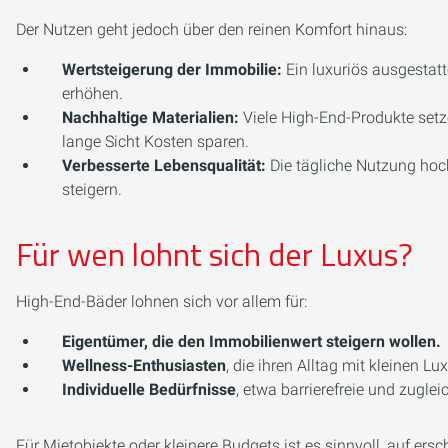
Der Nutzen geht jedoch über den reinen Komfort hinaus:
Wertsteigerung der Immobilie:
Ein luxuriös ausgestat
erhöhen.
Nachhaltige Materialien:
Viele High-End-Produkte setze
lange Sicht Kosten sparen.
Verbesserte Lebensqualität:
Die tägliche Nutzung hoc
steigern.
Für wen lohnt sich der Luxus?
High-End-Bäder lohnen sich vor allem für:
Eigentümer, die den Immobilienwert steigern wollen.
Wellness-Enthusiasten
, die ihren Alltag mit kleinen
Individuelle Bedürfnisse
, etwa barrierefreie und zugle
Für Mietobjekte oder kleinere Budgets ist es sinnvoll, auf e