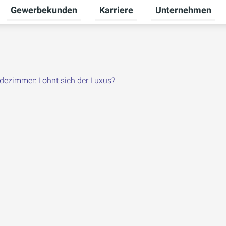
Gewerbekunden
Karriere
Unternehmen
Untermenü für Privatkunden umschalten
Untermenü für Gewerbekunden u
Untermenü für Karr
dezimmer: Lohnt sich der Luxus?