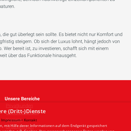
maturen.
 die gut überlegt sein sollte. Es bietet nicht nur Komfort und
ristig steigern. Ob sich der Luxus lohnt, hängt jedoch von
 Wer bereit ist, zu investieren, schafft sich mit einem
eit über das Funktionale hinausgeht.
Unsere Bereiche
Privatkunden
e (Dritt-)Dienste
Gewerbekunden
Karriere
•
Impressum •
Kontakt
, mit Hilfe derer Informationen auf dem Endgerät gespeichert
Unternehmen