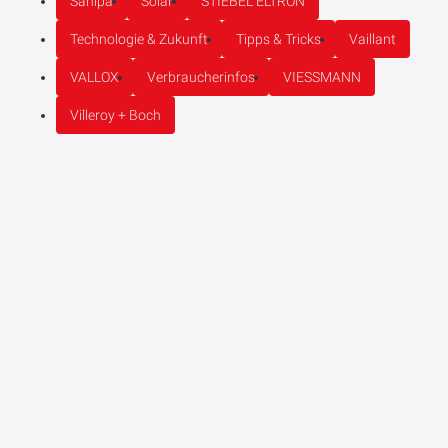
Sanipa
Solar
STIEBEL ELTRON
Technologie & Zukunft
Tipps & Tricks
Vaillant
VALLOX
Verbraucherinfos
VIESSMANN
Villeroy + Boch