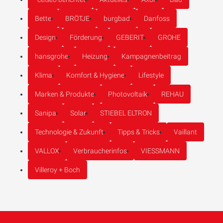
Bette
BRÖTJE
burgbad
Danfoss
Design
Förderung
GEBERIT
GROHE
hansgrohe
Heizung
Kampagnenbeitrag
Klima
Komfort & Hygiene
Lifestyle
Marken & Produkte
Photovoltaik
REHAU
Sanipa
Solar
STIEBEL ELTRON
Technologie & Zukunft
Tipps & Tricks
Vaillant
VALLOX
Verbraucherinfos
VIESSMANN
Villeroy + Boch