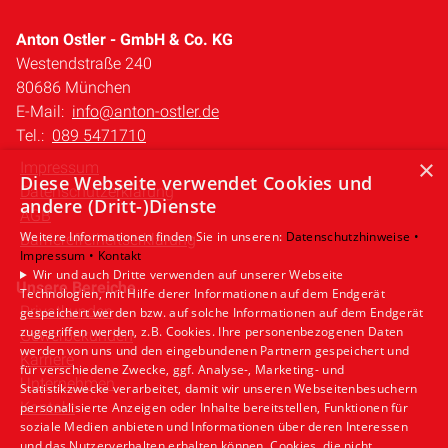
Anton Ostler - GmbH & Co. KG
Westendstraße 240
80686 München
E-Mail:
info@anton-ostler.de
Tel.:
089 5471710
×
Impressum
Diese Webseite verwendet Cookies und
Datenschutzerklärung
andere (Dritt-)Dienste
AGB
Weitere Informationen finden Sie in unseren:
Datenschutzhinweise •
Barrierefreiheitserklärung
Impressum •
Kontakt
Wir und auch Dritte verwenden auf unserer Webseite
Unsere Bereiche
Technologien, mit Hilfe derer Informationen auf dem Endgerät
Privatkunden
gespeichert werden bzw. auf solche Informationen auf dem Endgerät
zugegriffen werden, z.B. Cookies. Ihre personenbezogenen Daten
Gewerbekunden
werden von uns und den eingebundenen Partnern gespeichert und
Karriere
für verschiedene Zwecke, ggf. Analyse-, Marketing- und
Unternehmen
Statistikzwecke verarbeitet, damit wir unseren Webseitenbesuchern
Kontakt
personalisierte Anzeigen oder Inhalte bereitstellen, Funktionen für
soziale Medien anbieten und Informationen über deren Interessen
und das Nutzerverhalten erhalten können. Cookies, die nicht