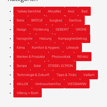
°celseo berichtet
Aktuelles
Axor
Bad
Bette
BRÖTJE
burgbad
Danfoss
Design
Förderung
GEBERIT
GROHE
hansgrohe
Heizung
Kampagnenbeitrag
Klima
Komfort & Hygiene
Lifestyle
Marken & Produkte
Photovoltaik
REHAU
Sanipa
Solar
STIEBEL ELTRON
Technologie & Zukunft
Tipps & Tricks
Vaillant
VALLOX
Verbraucherinfos
VIESSMANN
Villeroy + Boch