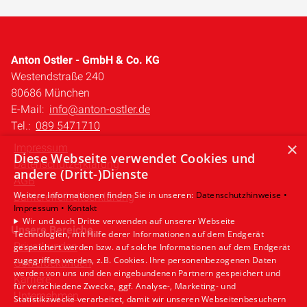
Anton Ostler - GmbH & Co. KG
Westendstraße 240
80686 München
E-Mail:
info@anton-ostler.de
Tel.:
089 5471710
×
Impressum
Diese Webseite verwendet Cookies und
Datenschutzerklärung
andere (Dritt-)Dienste
AGB
Weitere Informationen finden Sie in unseren:
Datenschutzhinweise •
Barrierefreiheitserklärung
Impressum •
Kontakt
Wir und auch Dritte verwenden auf unserer Webseite
Unsere Bereiche
Technologien, mit Hilfe derer Informationen auf dem Endgerät
Privatkunden
gespeichert werden bzw. auf solche Informationen auf dem Endgerät
zugegriffen werden, z.B. Cookies. Ihre personenbezogenen Daten
Gewerbekunden
werden von uns und den eingebundenen Partnern gespeichert und
Karriere
für verschiedene Zwecke, ggf. Analyse-, Marketing- und
Unternehmen
Statistikzwecke verarbeitet, damit wir unseren Webseitenbesuchern