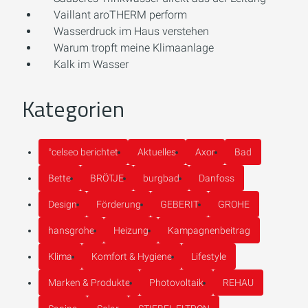
Vaillant aroTHERM perform
Wasserdruck im Haus verstehen
Warum tropft meine Klimaanlage
Kalk im Wasser
Kategorien
°celseo berichtet
Aktuelles
Axor
Bad
Bette
BRÖTJE
burgbad
Danfoss
Design
Förderung
GEBERIT
GROHE
hansgrohe
Heizung
Kampagnenbeitrag
Klima
Komfort & Hygiene
Lifestyle
Marken & Produkte
Photovoltaik
REHAU