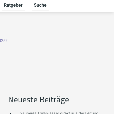
Ratgeber
Suche
mschalten
iere umschalten
Untermenü für Unternehmen umschalten
Untermenü für Ratgeber umschalten
025?
Neueste Beiträge
Sauberes Trinkwasser direkt aus der Leitung