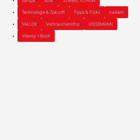
Sanipa
Solar
STIEBEL ELTRON
Technologie & Zukunft
Tipps & Tricks
Vaillant
VALLOX
Verbraucherinfos
VIESSMANN
Villeroy + Boch