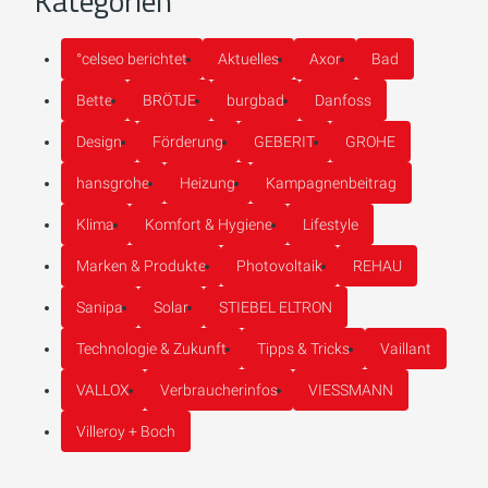
Kategorien
°celseo berichtet
Aktuelles
Axor
Bad
Bette
BRÖTJE
burgbad
Danfoss
Design
Förderung
GEBERIT
GROHE
hansgrohe
Heizung
Kampagnenbeitrag
Klima
Komfort & Hygiene
Lifestyle
Marken & Produkte
Photovoltaik
REHAU
Sanipa
Solar
STIEBEL ELTRON
Technologie & Zukunft
Tipps & Tricks
Vaillant
VALLOX
Verbraucherinfos
VIESSMANN
Villeroy + Boch