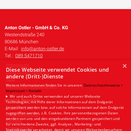
Anton Ostler - GmbH & Co. KG
Westendstraße 240
80686 München
E-Mail:
info@anton-ostler.de
Tel.:
089 5471710
×
Impressum
Diese Webseite verwendet Cookies und
Datenschutzerklärung
andere (Dritt-)Dienste
AGB
Weitere Informationen finden Sie in unseren:
Datenschutzhinweise •
Barrierefreiheitserklärung
Impressum •
Kontakt
Wir und auch Dritte verwenden auf unserer Webseite
Unsere Bereiche
Technologien, mit Hilfe derer Informationen auf dem Endgerät
Privatkunden
gespeichert werden bzw. auf solche Informationen auf dem Endgerät
zugegriffen werden, z.B. Cookies. Ihre personenbezogenen Daten
Gewerbekunden
werden von uns und den eingebundenen Partnern gespeichert und
Karriere
für verschiedene Zwecke, ggf. Analyse-, Marketing- und
Unternehmen
Statistikzwecke verarbeitet, damit wir unseren Webseitenbesuchern